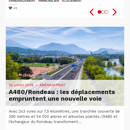
patients
2026
#
AMÉNAGEMENT
#
IMMOBILIER
#
LOGEMENT
#
#
SANTÉ
VÉLO
#
ISÈRE
#
UGA
#
#
RECHERCHE
ATTRACTIVITÉ DU TERRITOIRE
45
48
51
24 juillet 2026
— AMÉNAGEMENT
A480/Rondeau : les déplacements
empruntent une nouvelle voie
Avec 2x3 voies sur 7,5 kilomètres, une tranchée couverte de
290 mètres et 54 000 arbres et arbustes plantés, l’A480 et
l’échangeur du Rondeau transforment...