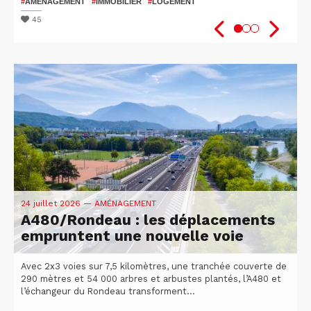
patients
2026
#
AMÉNAGEMENT
#
IMMOBILIER
#
LOGEMENT
#
#
SANTÉ
VÉLO
#
ISÈRE
#
UGA
#
#
RECHERCHE
ATTRACTIVITÉ DU TERRITOIRE
45
48
51
24 juillet 2026
— AMÉNAGEMENT
A480/Rondeau : les déplacements
empruntent une nouvelle voie
Avec 2x3 voies sur 7,5 kilomètres, une tranchée couverte de
290 mètres et 54 000 arbres et arbustes plantés, l’A480 et
l’échangeur du Rondeau transforment...