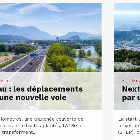
EMENT
21 juillet
u : les déplacements
Next
ne nouvelle voie
par 
kilomètres, une tranchée couverte de
La start-
rbres et arbustes plantés, l’A480 et
projet de
 transforment...
(STEP), p