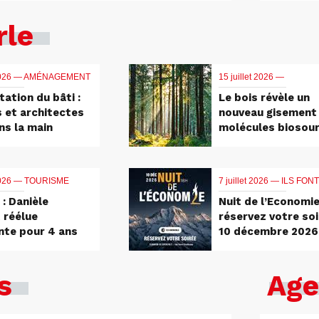
rle
2026 —
AMÉNAGEMENT
15 juillet 2026 —
tation du bâti :
Le bois révèle un
s et architectes
nouveau gisement
ns la main
molécules biosou
 2026 —
TOURISME
7 juillet 2026 —
ILS FONT
: Danièle
Nuit de l’Economie
 réélue
réservez votre soi
nte pour 4 ans
10 décembre 2026
s
Age