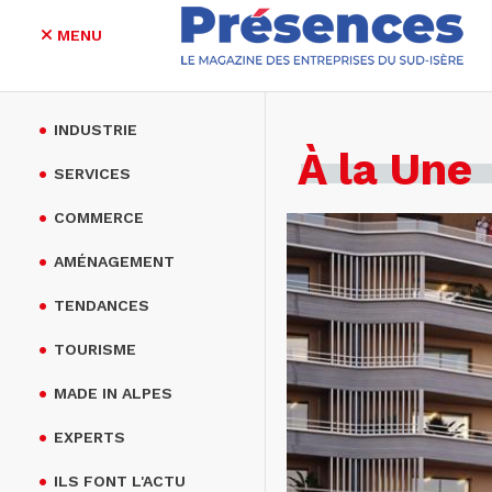
MENU
Aller
au
INDUSTRIE
contenu
À la Une
principal
SERVICES
COMMERCE
AMÉNAGEMENT
TENDANCES
TOURISME
MADE IN ALPES
EXPERTS
ILS FONT L'ACTU