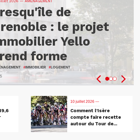
uillet 2026
—
— AMÉNAGEMENT
resqu'île de
9,6 M€ pour
omment l’Isère
renoble : le projet
enforcer
ompte faire recette
mmobilier Yello
’innovation au
utour du Tour de
rend forme
ervice des patients
rance 2026
ÉNAGEMENT
NTÉ
LO
#
ISÈRE
#
UGA
#
#
RECHERCHE
ATTRACTIVITÉ DU TERRITOIRE
#
IMMOBILIER
#
LOGEMENT
5
8
1
10 juillet 2026 —
19,6
Comment l’Isère
r
compte faire recette
autour du Tour de...