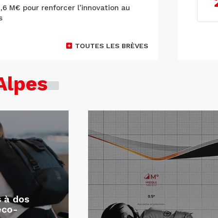
9,6 M€ pour renforcer l’innovation au
s
TOUTES LES BRÈVES
Alpes
s à dos
éco-