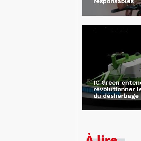
responsables
IC Green enten
révolutionner 
du désherbage
À lire