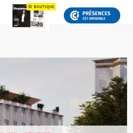
BOUTIQUE
—
renoble investit