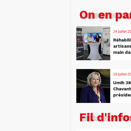
On en pa
24 juillet 
Réhabili
artisan
main da
10 juillet
Umih 38 
Chavant
préside
Fil d'info