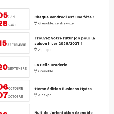
05
Chaque Vendredi est une fête !
JUIN
28
Grenoble, centre-ville
AOÛT
Trouvez votre futur job pour la
15
saison hiver 2026/2027 !
SEPTEMBRE
Alpexpo
20
La Belle Braderie
SEPTEMBRE
Grenoble
06
11ème édition Business Hydro
OCTOBRE
07
Alpexpo
OCTOBRE
Nuit de l'orientation Grenoble