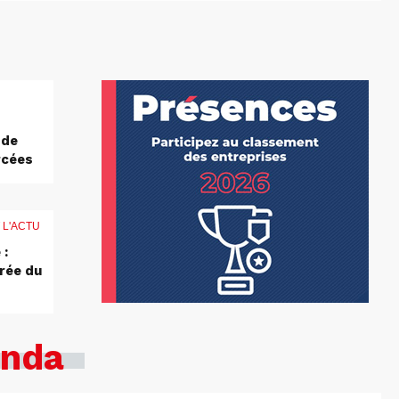
 de
rcées
 L'ACTU
 :
rée du
nda