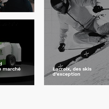
d
le marché
Lacroix, des skis
d’exception