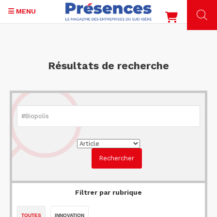
MENU
Aller
au
contenu
Résultats de recherche
principal
Filtrer par rubrique
TOUTES
INNOVATION