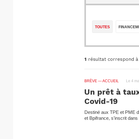
TOUTES
FINANCEM
1
résultat correspond à
BRÈVE
— ACCUEIL
Le 4 ma
Un prêt à tau
Covid-19
Destiné aux TPE et PME du 
et Bpifrance, s’inscrit dans