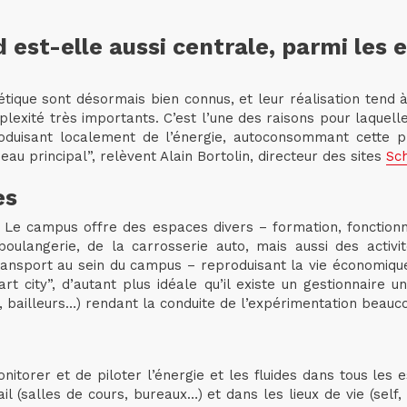
 est-elle aussi centrale, parmi les e
gétique sont désormais bien connus, et leur réalisation tend 
lexité très importants. C’est l’une des raisons pour laquell
produisant localement de l’énergie, autoconsommant cette 
au principal”, relèvent Alain Bortolin, directeur des sites
Sch
es
e. Le campus offre des espaces divers – formation, fonction
ulangerie, de la carrosserie auto, mais aussi des activit
e transport au sein du campus – reproduisant la vie économique
t city”, d’autant plus idéale qu’il existe un gestionnaire u
ics, bailleurs…) rendant la conduite de l’expérimentation beau
orer et de piloter l’énergie et les fluides dans tous les e
l (salles de cours, bureaux…) et dans les lieux de vie (self, 