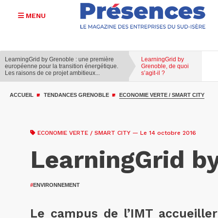
MENU
LearningGrid by Grenoble : une première
LearningGrid by
européenne pour la transition énergétique.
Grenoble, de quoi
Les raisons de ce projet ambitieux...
s’agit-il ?
Aller
au
ACCUEIL
TENDANCES GRENOBLE
ECONOMIE VERTE / SMART CITY
contenu
principal
ECONOMIE VERTE / SMART CITY
— Le 14 octobre 2016
LearningGrid by 
#
ENVIRONNEMENT
Le campus de l’IMT accueiller