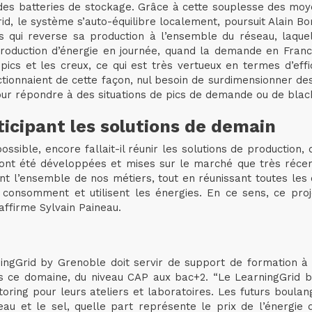
des batteries de stockage. Grâce à cette souplesse des moye
d, le système s’auto-équilibre localement, poursuit Alain Bor
qui reverse sa production à l’ensemble du réseau, laquell
oduction d’énergie en journée, quand la demande en France
ics et les creux, ce qui est très vertueux en termes d’effi
tionnaient de cette façon, nul besoin de surdimensionner de
pour répondre à des situations de pics de demande ou de bla
icipant les solutions de demain
ossible, encore fallait-il réunir les solutions de production,
s n’ont été développées et mises sur le marché que très ré
t l’ensemble de nos métiers, tout en réunissant toutes les ca
i consomment et utilisent les énergies. En ce sens, ce pro
affirme Sylvain Paineau.
rningGrid by Grenoble doit servir de support de formation à
ans ce domaine, du niveau CAP aux bac+2. “Le LearningGrid 
toring pour leurs ateliers et laboratoires. Les futurs boula
au et le sel, quelle part représente le prix de l’énergie