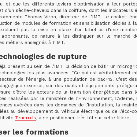
u, et que les différents leviers d’optimisation à leur port
 d’un sèche-cheveux dans la coiffure, dont les indicateurs é
 commente Thomas Viron, directeur de l’IMT. Le cockpit éner
roduction de modules de formation et sensibilisation dédiés 
’excluent pas la mise en place d’un label ou d’une mentio
les apprenants, de nature à les distinguer sur le marché 
les métiers enseignés à l’IMT.
technologies de rupture
à présent au sein de l’IMT, la décision de bâtir un microgr
echnologies les plus avancées. “Ce qui est véritablement int
cteur de l’énergie, à une population de bac+12. C’est dès l
dagogique s’exerce, sur des outils et équipements préfigura
esure d’être les acteurs de la transition énergétique dans l
tes réalisées par le ministère de l’Environnement, l’Ademe,
ences avérées dans les domaines de l’installation, la main
ées au développement du véhicule électrique ou de l’éco-cons
itivité
Tenerrdis
, à se positionner très tôt sur cette filière.
ser les formations