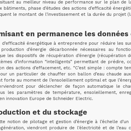
situant au meilleur niveau de performance sur le plan de la
six bâtiments, phase d’études des actions d’efficacité énergé
iquent le montant de l’investissement et la durée du projet
imisant en permanence les données 
 d’efficacité énergétique à entreprendre pour réduire les su
production d’énergie décarbonnée nécessaires au fonct
que les dispositifs de récupération d’énergie (récupération
tèmes d’information “intelligents” permettant de prédire, 
tion des actions d’effacement, etc. “C’est simple : compte ten
t pour un particulier de chauffer son ballon d’eau chaude a
st forte au moment de l’ensoleillement optimal et que l’énerg
erviendront pour déclencher de façon automatique le cha
ous les paramètres de température, ensoleillement, enreg
en innovation Europe de Schneider Electric.
production et du stockage
tte notion de pilotage et gestion d’énergie à l’échelle d’un 
énération, viendront produire de l’électricité et de l’ea