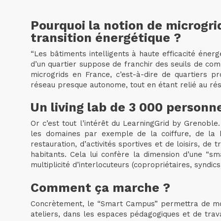
Pourquoi la notion de microgrid
transition énergétique ?
“Les bâtiments intelligents à haute efficacité éner
d’un quartier suppose de franchir des seuils de comp
microgrids en France, c’est-à-dire de quartiers 
réseau presque autonome, tout en étant relié au rése
Un living lab de 3 000 personn
Or c’est tout l’intérêt du LearningGrid by Grenobl
les domaines par exemple de la coiffure, de la bo
restauration, d’activités sportives et de loisirs, d
habitants. Cela lui confère la dimension d’une “smar
multiplicité d’interlocuteurs (copropriétaires, synd
Comment ça marche ?
Concrètement, le “Smart Campus” permettra de monit
ateliers, dans les espaces pédagogiques et de travai