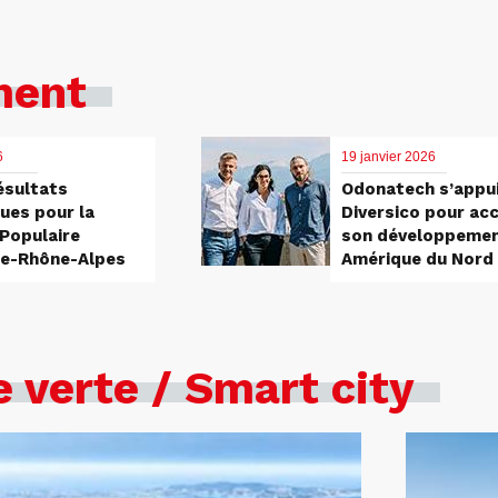
ment
6
19 janvier 2026
ésultats
Odonatech s’appui
ques pour la
Diversico pour acc
Populaire
son développemen
e-Rhône-Alpes
Amérique du Nord
 verte / Smart city