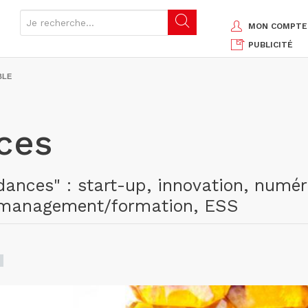
MON COMPTE
PUBLICITÉ
BLE
ces
ndances" : start-up, innovation, numé
, management/formation, ESS