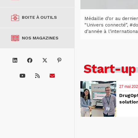
BOITE À OUTILS
Médaille d’or au dernie
“Univers connecté”, #do
d’année à l’international
NOS MAGAZINES
Start-up
27 mai 20
DrugOpt
solution