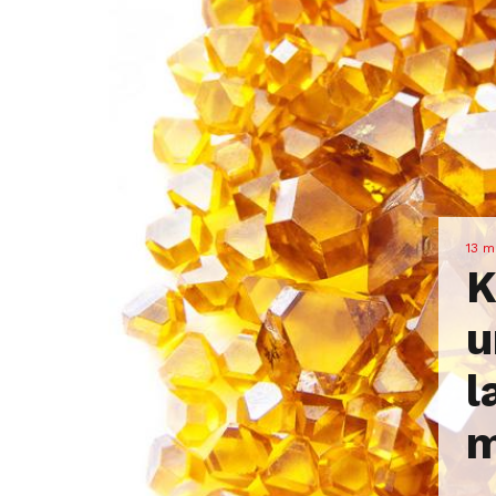
13 m
K
u
l
m