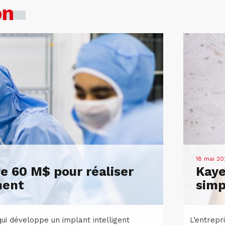
on
18 mai 20
 60 M$ pour réaliser
Kaye
ment
simp
ui développe un implant intelligent
L’entrepr