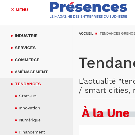
MENU
Aller
au
ACCUEIL
TENDANCES GRENO
INDUSTRIE
contenu
principal
SERVICES
Tendan
COMMERCE
AMÉNAGEMENT
L’actualité "te
TENDANCES
/ smart cities
Start-up
Innovation
À la Une
Numérique
Financement