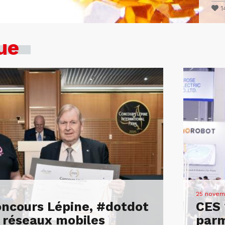
1
ue
25 novem
ncours Lépine, #dotdot
CES 
 réseaux mobiles
parm