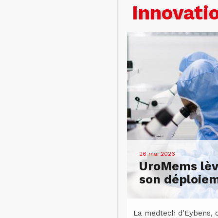
Innovati
26 mai 2026
UroMems lève
son déploie
La medtech d’Eybens, q