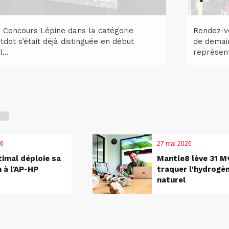
r Concours Lépine dans la catégorie
Rendez-vo
tdot s’était déjà distinguée en début
de demain
...
représent
26
27 mai 2026
imal déploie sa
Mantle8 lève 31 M
 à l’AP-HP
traquer l'hydrogè
naturel