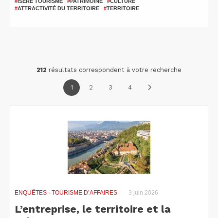
#
ISÈRE TOURISME
#
PATRIMOINE
#
CULTURE
#
ATTRACTIVITÉ DU TERRITOIRE
#
TERRITOIRE
212
résultats correspondent à votre recherche
1
2
3
4
ENQUÊTES
- TOURISME D’AFFAIRES
3 juin 2026
L’entreprise, le territoire et la