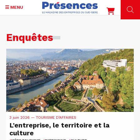
MENU
Aller
Enquêtes
au
contenu
principal
3 juin 2026 —
TOURISME D’AFFAIRES
L’entreprise, le territoire et la
culture