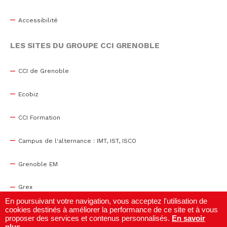
Accessibilité
LES SITES DU GROUPE CCI GRENOBLE
CCI de Grenoble
Ecobiz
CCI Formation
Campus de l'alternance : IMT, IST, ISCO
Grenoble EM
Grex
En poursuivant votre navigation, vous acceptez l'utilisation de
cookies destinés à améliorer la performance de ce site et à vous
WTC Grenoble
proposer des services et contenus personnalisés.
En savoir
plus