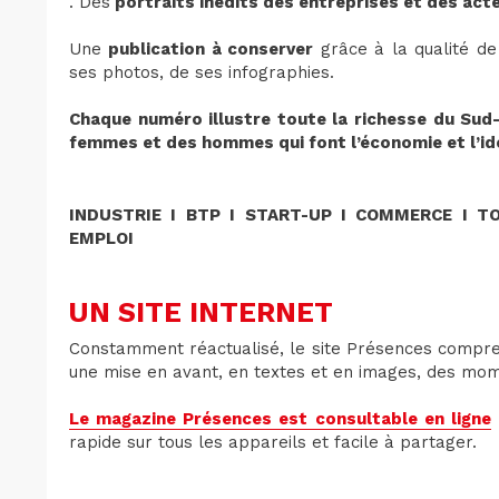
. Des
portraits inédits des entreprises et des ac
Une
publication à conserver
grâce à la qualité de
ses photos, de ses infographies.
Chaque numéro illustre toute la richesse du Sud-I
femmes et des hommes qui font l’économie et l’ide
INDUSTRIE I BTP I START-UP I COMMERCE I T
EMPLOI
UN SITE INTERNET
Constamment réactualisé, le site Présences compr
une mise en avant, en textes et en images, des mom
Le magazine Présences est consultable en ligne
rapide sur tous les appareils et facile à partager.