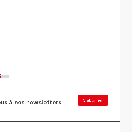
s
S'abonner
us à nos newsletters