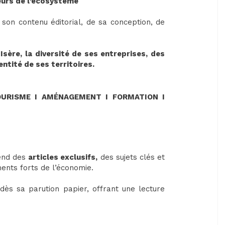
teurs de l’écosystème
 son contenu éditorial, de sa conception, de
sère, la diversité de ses entreprises, des
ntité de ses territoires.
OURISME I AMÉNAGEMENT I FORMATION I
end des
articles exclusifs,
des sujets clés et
ents forts de l’économie.
dès sa parution papier, offrant une lecture