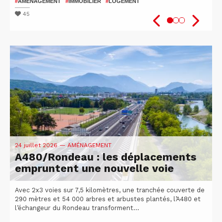
patients
2026
#
AMÉNAGEMENT
#
IMMOBILIER
#
LOGEMENT
#
#
SANTÉ
VÉLO
#
ISÈRE
#
UGA
#
#
RECHERCHE
ATTRACTIVITÉ DU TERRITOIRE
45
48
51
24 juillet 2026
— AMÉNAGEMENT
A480/Rondeau : les déplacements
empruntent une nouvelle voie
Avec 2x3 voies sur 7,5 kilomètres, une tranchée couverte de
290 mètres et 54 000 arbres et arbustes plantés, l’A480 et
l’échangeur du Rondeau transforment...