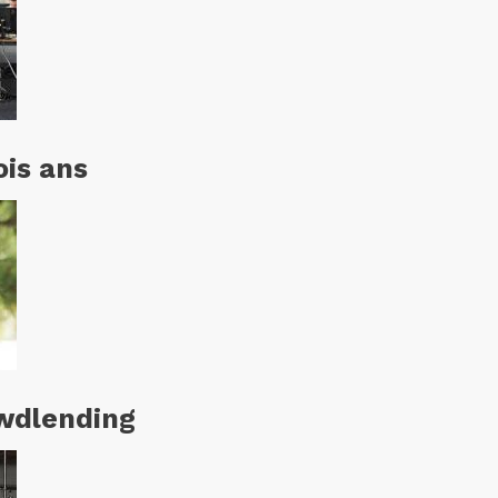
ois ans
owdlending