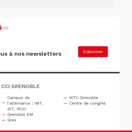
s
S'abonner
us à nos newsletters
 CCI GRENOBLE
Campus de
WTC Grenoble
l'alternance : IMT,
Centre de congrès
IST, ISCO
Grenoble EM
Grex