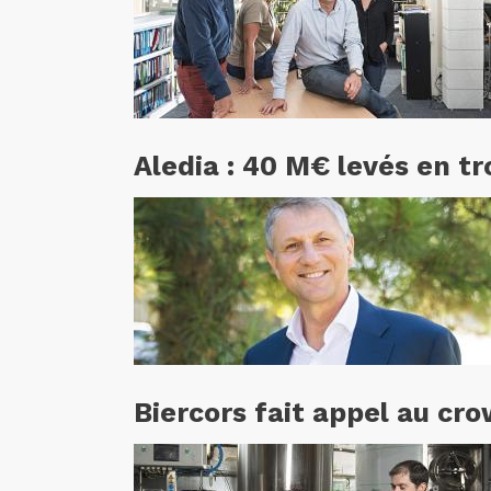
Aledia : 40 M€ levés en tr
Biercors fait appel au cr