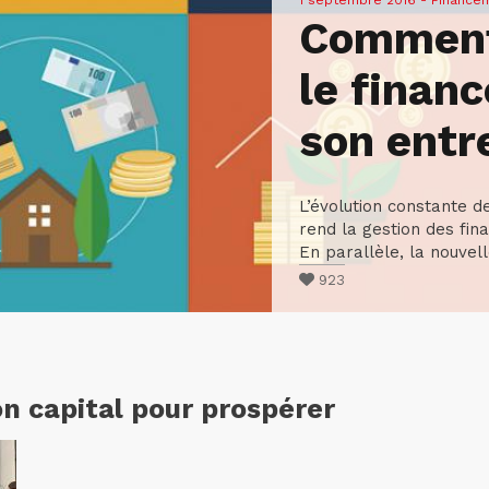
1 septembre 2016
- Finance
Comment
le finan
son entr
L’évolution constante de 
rend la gestion des fin
En parallèle, la nouvelle
923
on capital pour prospérer