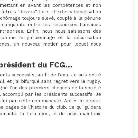
 mettant en avant les compétences et non
 trois “drivers” forts : l’externationalisation
e chômage toujours élevé, couplé à la pénurie
 manquante entre les ressources humaines
treprises. Enfin, nous nous saisissons des
 comme le gardiennage et la sécurisation
ones, un nouveau métier pour lequel nous
 président du FCG…
nts successifs, au fil de l’eau. Je suis entré
 et j’ai bifurqué sans regret vers le rugby.
 signé l’un des premiers chèques de la société
l accompli par les présidents successifs. Je
if bâti par cette communauté. Après le départ
es pages de l’histoire du club. Ce qui guidera
nauté, la formation, et de nous maintenir