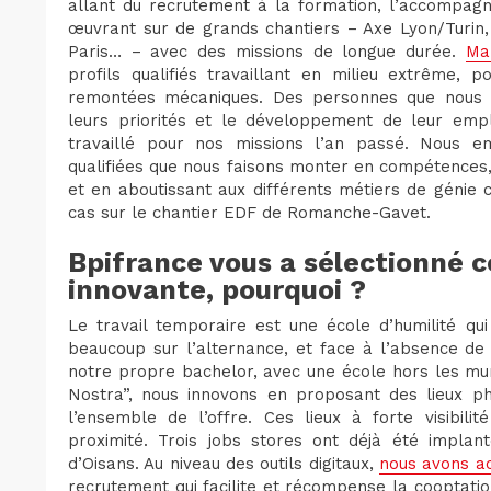
allant du recrutement à la formation, l’accompagn
œuvrant sur de grands chantiers – Axe Lyon/Turin,
Paris… – avec des missions de longue durée.
Ma
profils qualifiés travaillant en milieu extrême, 
remontées mécaniques. Des personnes que nous no
leurs priorités et le développement de leur emplo
travaillé pour nos missions l’an passé. Nous
qualifiées que nous faisons monter en compétence
et en aboutissant aux différents métiers de génie c
cas sur le chantier EDF de Romanche-Gavet.
Bpifrance vous a sélectionné 
innovante, pourquoi ?
Le travail temporaire est une école d’humilité qu
beaucoup sur l’alternance, et face à l’absence de
notre propre bachelor, avec une école hors les mu
Nostra”, nous innovons en proposant des lieux phy
l’ensemble de l’offre. Ces lieux à forte visibi
proximité. Trois jobs stores ont déjà été implan
d’Oisans. Au niveau des outils digitaux,
nous avons ac
recrutement qui facilite et récompense la cooptatio