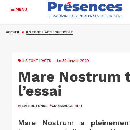
MENU
Aller
au
ACCUEIL
ILS FONT L'ACTU GRENOBLE
contenu
principal
ILS FONT L'ACTU
— Le 30 janvier 2020
Mare Nostrum 
l’essai
#
LEVÉE DE FONDS
#
CROISSANCE
#
RH
Mare Nostrum a pleinemen