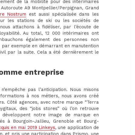
ement de la mobilité pour des intérimaires
 Autoroute A9 Montpellier/Perpignan, Grand
re Nostrum
est aussi spécialisée dans les
pour les stations de ski ou les sociétés de
us attachons à fidéliser, par l’écoute de
yabilité. Au total, 12 000 intérimaires ont
 embauchons également des personnes non
s, par exemple en démarrant en manutention
ivil par la suite. Cela a été dernièrement le
comme entreprise
i n’empêche pas l’anticipation. Nous misons
 formations à nos métiers, nous avons créé
rs. Côté agences, avec notre marque “Terra
gitaux, des “jobs stores” où l’on retrouve
lité développent notre image de marque en
tés à Bourgoin-Jallieu, Grenoble et Bourg-
quis en mai 2019 Linkeys
, une application de
n, et pris une participation dans Prismo, une