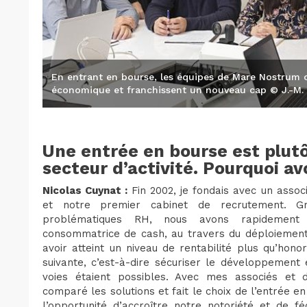
En entrant en bourse, les équipes de Mare Nostrum 
économique et franchissent un nouveau cap © J.-M.
Une entrée en bourse est plut
secteur d’activité. Pourquoi av
Nicolas Cuynat :
Fin 2002, je fondais avec un assoc
et notre premier cabinet de recrutement. G
problématiques RH, nous avons rapidement 
consommatrice de cash, au travers du déploiement
avoir atteint un niveau de rentabilité plus qu’hono
suivante, c’est-à-dire sécuriser le développement
voies étaient possibles. Avec mes associés et 
comparé les solutions et fait le choix de l’entrée e
l’opportunité d’accroître notre notoriété et de 