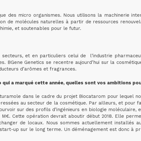
que des micro organismes. Nous utilisons la machinerie in
tion de molécules naturelles à partir de ressources renouvel
himie, et soutenables pour le futur.
 secteurs, et en particuliers celui de l’industrie pharmace
es. BGene Genetics se recentre aujourd’hui sur la cosméti
ducteurs d’arômes et fragrances.
io qui a marqué cette année, quelles sont vos ambitions po
turamole dans le cadre du projet Biocatarom pour lequel no
ressées au secteur de la cosmétique. Par ailleurs, et pour 
urvoir sur des profils d’ingénieurs en biologie moléculaire,
5 M€. Cette opération devrait aboutir début 2018. Elle perm
hanger de locaux. Nous sommes actuellement installés au 
 start-up sur le long terme. Un déménagement est donc à pré