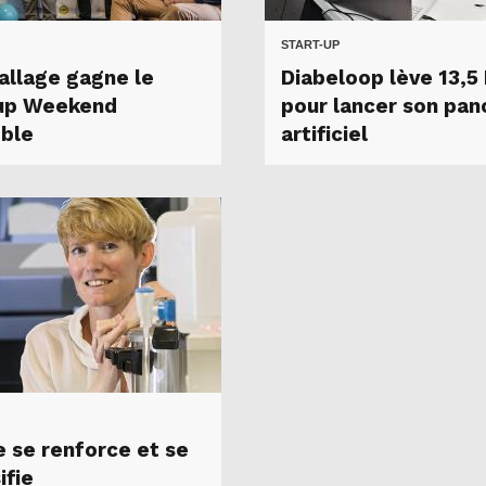
START-UP
allage gagne le
Diabeloop lève 13,5
up Weekend
pour lancer son pan
ble
artificiel
 se renforce et se
ifie