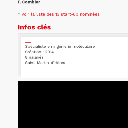
F. Combier
*
Voir la liste des 13 start-up nominées
Infos clés
Spécialiste en ingénierie moléculaire
Création : 2014
8 salariés
Saint-Martin-d’Hères