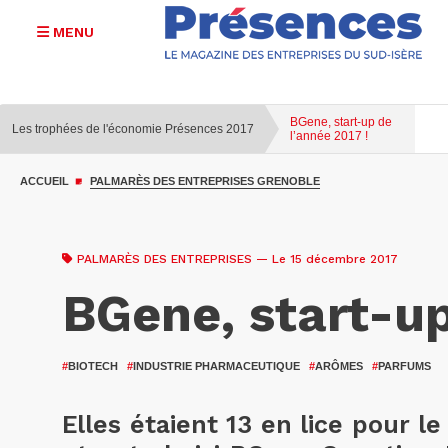
MENU
BGene, start-up de
Les trophées de l'économie Présences 2017
l’année 2017 !
Aller
au
ACCUEIL
PALMARÈS DES ENTREPRISES GRENOBLE
contenu
principal
PALMARÈS DES ENTREPRISES
— Le 15 décembre 2017
BGene, start-up
#
BIOTECH
#
INDUSTRIE PHARMACEUTIQUE
#
ARÔMES
#
PARFUMS
Elles étaient 13 en lice pour 