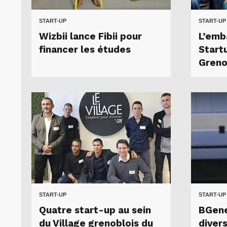
START-UP
START-UP
Wizbii lance Fibii pour
L’emb
financer les études
Start
Greno
START-UP
START-UP
Quatre start-up au sein
BGene
du Village grenoblois du
divers