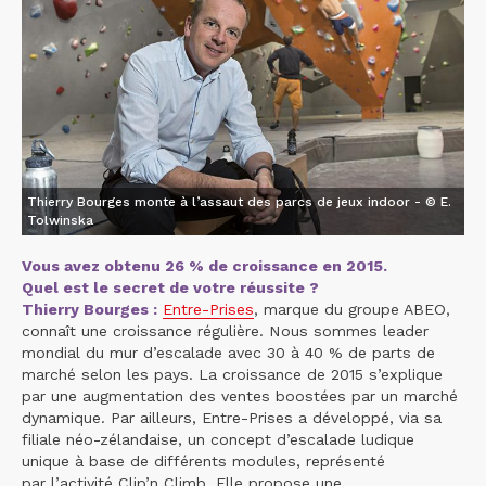
Thierry Bourges monte à l’assaut des parcs de jeux indoor - © E.
Tolwinska
Vous avez obtenu 26 % de croissance en 2015.
Quel est le secret de votre réussite ?
Thierry Bourges :
Entre-Prises
, marque du groupe ABEO,
connaît une croissance régulière. Nous sommes leader
mondial du mur d’escalade avec 30 à 40 % de parts de
marché selon les pays. La croissance de 2015 s’explique
par une augmentation des ventes boostées par un marché
dynamique. Par ailleurs, Entre-Prises a développé, via sa
filiale néo-zélandaise, un concept d’escalade ludique
unique à base de différents modules, représenté
par l’activité Clip’n Climb. Elle propose une