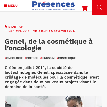
MENU
Aller
au
START-UP
contenu
— Le 4 avril 2017 - Mis à jour le 6 novembre 2017
principal
Genel, de la cosmétique à
l’oncologie
#
ONCOLOGIE
#
BIOTECH
#
LINKSIUM
#
COSMÉTIQUE
Créée en juillet 2014, la société de
biotechnologies Genel, spécialisée dans le
criblage de molécules pour la cosmétique, s’est
engagée dans deux nouveaux projets visant le
domaine de la santé.