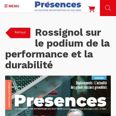
MENU
Aller
au
Rossignol sur
Retour
contenu
principal
le podium de la
performance et la
durabilité