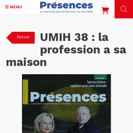
MENU
Aller
au
UMIH 38 : la
Retour
contenu
principal
profession a sa
maison