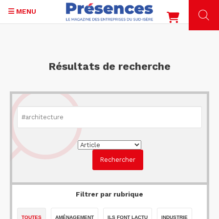
MENU
Aller
au
contenu
Résultats de recherche
principal
Filtrer par rubrique
TOUTES
AMÉNAGEMENT
ILS FONT LACTU
INDUSTRIE