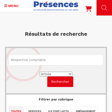
MENU
Aller
au
contenu
Résultats de recherche
principal
Filtrer par rubrique
TOUTES
SERVICES
ILS FONT LACTU
AMÉNAGEMENT