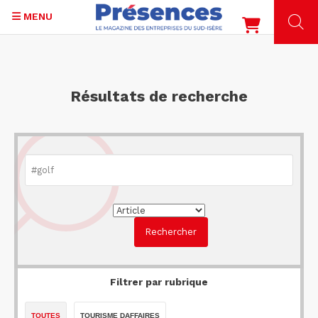
MENU
Aller
au
contenu
Résultats de recherche
principal
Filtrer par rubrique
TOUTES
TOURISME DAFFAIRES