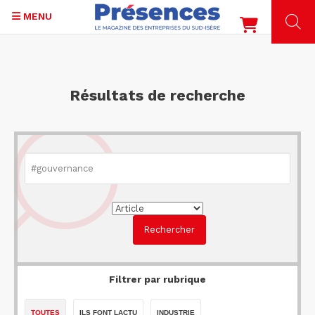
MENU
Aller
au
contenu
Résultats de recherche
principal
Filtrer par rubrique
TOUTES
ILS FONT LACTU
INDUSTRIE