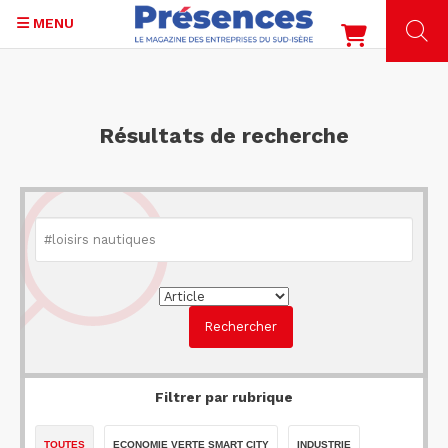
MENU
Aller
au
contenu
Résultats de recherche
principal
Filtrer par rubrique
TOUTES
ECONOMIE VERTE SMART CITY
INDUSTRIE