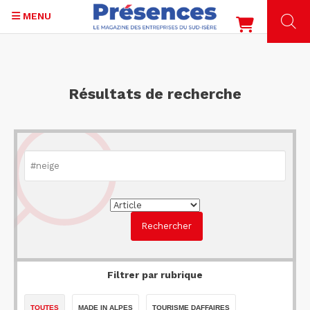
MENU
Aller
au
contenu
Résultats de recherche
principal
Filtrer par rubrique
TOUTES
MADE IN ALPES
TOURISME DAFFAIRES