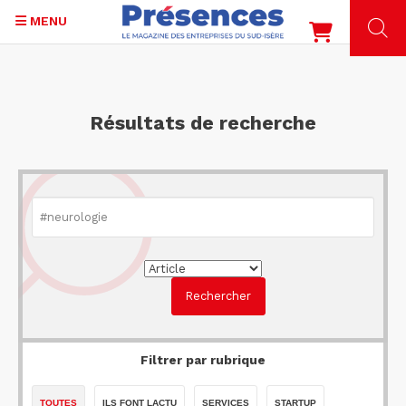
MENU
Aller
au
contenu
Résultats de recherche
principal
Filtrer par rubrique
TOUTES
ILS FONT LACTU
SERVICES
STARTUP