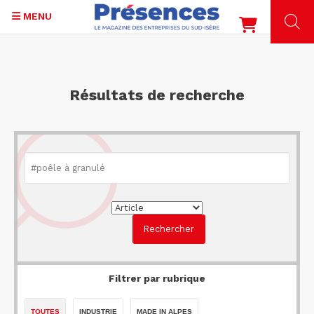
MENU
Aller
au
contenu
Résultats de recherche
principal
Filtrer par rubrique
TOUTES
INDUSTRIE
MADE IN ALPES