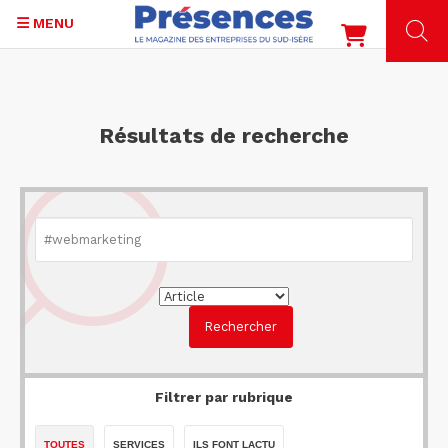
MENU
Aller
au
contenu
Résultats de recherche
principal
Filtrer par rubrique
TOUTES
SERVICES
ILS FONT LACTU