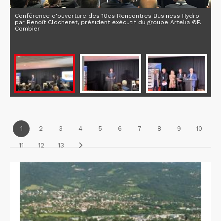
Conférence d'ouverture des 10es Rencontres Business Hydro
par Benoît Clocheret, président exécutif du groupe Artelia ©F.
Combier
1
2
3
4
5
6
7
8
9
10
11
12
13