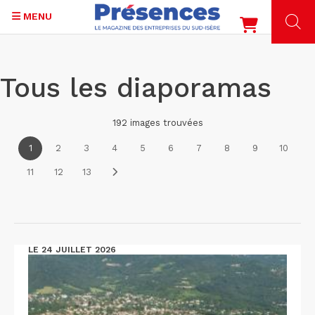
MENU
Aller
au
Tous les diaporamas
contenu
principal
192 images trouvées
1
2
3
4
5
6
7
8
9
10
11
12
13
LE 24 JUILLET 2026