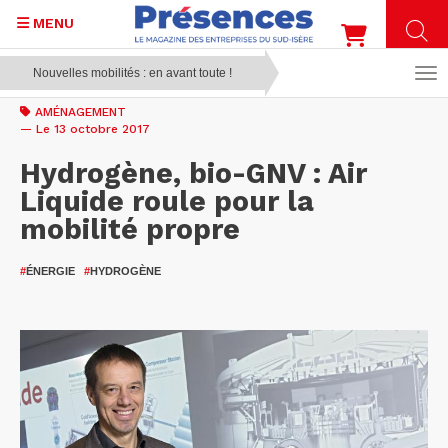
MENU
Nouvelles mobilités : en avant toute !
Aller
au
AMÉNAGEMENT
contenu
— Le 13 octobre 2017
principal
Hydrogène, bio-GNV : Air
Liquide roule pour la
mobilité propre
#
ÉNERGIE
#
HYDROGÈNE