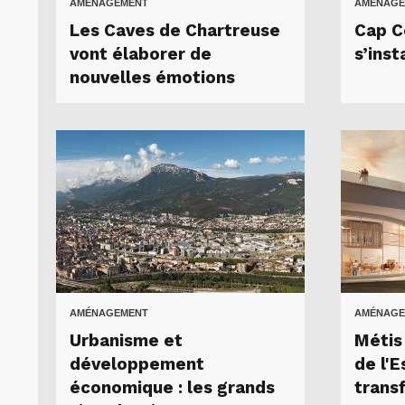
AMÉNAGEMENT
AMÉNAGE
Les Caves de Chartreuse
Cap C
vont élaborer de
s’inst
nouvelles émotions
AMÉNAGEMENT
AMÉNAGE
Urbanisme et
Métis
développement
de l'E
économique : les grands
trans