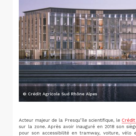
© Crédit Agricole Sud Rhône Alpes
Acteur majeur de la Presqu’île scientifique, le
Crédit
sur la zone. Après avoir inauguré en 2018 son siè
pour son accessibilité en tramway, voiture, vélo 