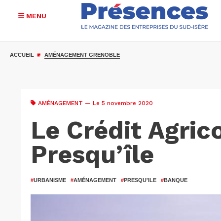
MENU
Aller
au
ACCUEIL
AMÉNAGEMENT GRENOBLE
contenu
principal
AMÉNAGEMENT
— Le 5 novembre 2020
Le Crédit Agrico
Presqu’île
#
URBANISME
#
AMÉNAGEMENT
#
PRESQU'ILE
#
BANQUE