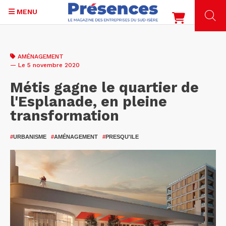
MENU
Aller
au
AMÉNAGEMENT
contenu
— Le 5 novembre 2020
principal
Métis gagne le quartier de
l'Esplanade, en pleine
transformation
#
URBANISME
#
AMÉNAGEMENT
#
PRESQU'ILE