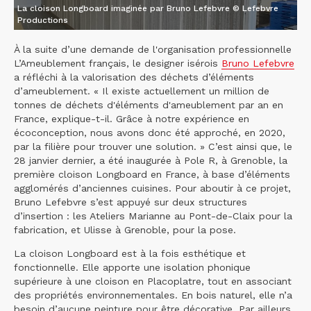
La cloison Longboard imaginée par Bruno Lefebvre © Lefebvre
Productions
À la suite d’une demande de l'organisation professionnelle
L’Ameublement français, le designer isérois
Bruno Lefebvre
a réfléchi à la valorisation des déchets d’éléments
d’ameublement. « Il existe actuellement un million de
tonnes de déchets d'éléments d'ameublement par an en
France, explique-t-il. Grâce à notre expérience en
écoconception, nous avons donc été approché, en 2020,
par la filière pour trouver une solution. » C’est ainsi que, le
28 janvier dernier, a été inaugurée à Pole R, à Grenoble, la
première cloison Longboard en France, à base d’éléments
agglomérés d’anciennes cuisines. Pour aboutir à ce projet,
Bruno Lefebvre s’est appuyé sur deux structures
d’insertion : les Ateliers Marianne au Pont-de-Claix pour la
fabrication, et Ulisse à Grenoble, pour la pose.
La cloison Longboard est à la fois esthétique et
fonctionnelle. Elle apporte une isolation phonique
supérieure à une cloison en Placoplatre, tout en associant
des propriétés environnementales. En bois naturel, elle n’a
besoin d’aucune peinture pour être décorative. Par ailleurs,