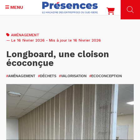
MENU
Aller
au
AMÉNAGEMENT
contenu
— Le 16 février 2026 - Mis à jour le 16 février 2026
principal
Longboard, une cloison
écoconçue
#
AMÉNAGEMENT
#
DÉCHETS
#
VALORISATION
#
ECOCONCEPTION