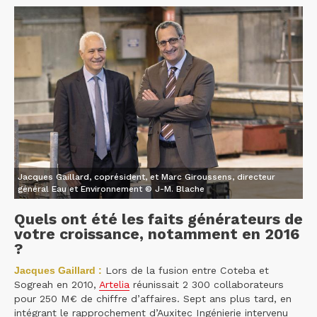
Jacques Gaillard, coprésident, et Marc Giroussens, directeur
général Eau et Environnement © J-M. Blache
Quels ont été les faits générateurs de
votre croissance, notamment en 2016
?
Jacques Gaillard :
Lors de la fusion entre Coteba et
Sogreah en 2010,
Artelia
réunissait 2 300 collaborateurs
pour 250 M€ de chiffre d’affaires. Sept ans plus tard, en
intégrant le rapprochement d’Auxitec Ingénierie intervenu