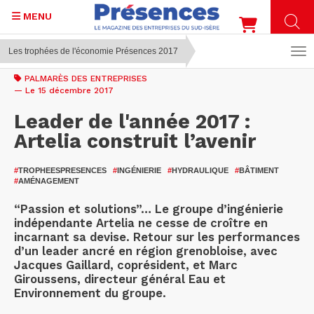
MENU
Les trophées de l'économie Présences 2017
Aller
au
PALMARÈS DES ENTREPRISES
contenu
— Le 15 décembre 2017
principal
Leader de l'année 2017 :
Artelia construit l’avenir
#
TROPHEESPRESENCES
#
INGÉNIERIE
#
HYDRAULIQUE
#
BÂTIMENT
#
AMÉNAGEMENT
“Passion et solutions”… Le groupe d’ingénierie
indépendante Artelia ne cesse de croître en
incarnant sa devise. Retour sur les performances
d’un leader ancré en région grenobloise, avec
Jacques Gaillard, coprésident, et Marc
Giroussens, directeur général Eau et
Environnement du groupe.