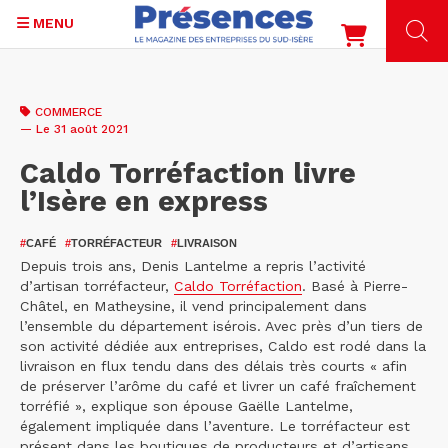
MENU
Aller
au
COMMERCE
contenu
— Le 31 août 2021
principal
Caldo Torréfaction livre
l’Isère en express
#
CAFÉ
#
TORRÉFACTEUR
#
LIVRAISON
Depuis trois ans, Denis Lantelme a repris l’activité
d’artisan torréfacteur,
Caldo Torréfaction
. Basé à Pierre-
Châtel, en Matheysine, il vend principalement dans
l’ensemble du département isérois. Avec près d’un tiers de
son activité dédiée aux entreprises, Caldo est rodé dans la
livraison en flux tendu dans des délais très courts « afin
de préserver l’arôme du café et livrer un café fraîchement
torréfié », explique son épouse Gaëlle Lantelme,
également impliquée dans l’aventure. Le torréfacteur est
présent dans les boutiques de producteurs et d’artisans,