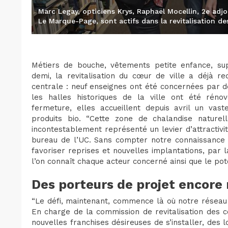
Marc Legay, opticiens Krys, Raphaël Mocellin, 2e adjo
Le Marque-Page, sont actifs dans la revitalisation 
Métiers de bouche, vêtements petite enfance, su
demi, la revitalisation du cœur de ville a déjà 
centrale : neuf enseignes ont été concernées par 
les halles historiques de la ville ont été réno
fermeture, elles accueillent depuis avril un va
produits bio. “Cette zone de chalandise naturel
incontestablement représenté un levier d’attractiv
bureau de l’UC. Sans compter notre connaissance du
favoriser reprises et nouvelles implantations, par
l’on connaît chaque acteur concerné ainsi que le pote
Des porteurs de projet encore
“Le défi, maintenant, commence là où notre réseau 
En charge de la commission de revitalisation des 
nouvelles franchises désireuses de s’installer, des