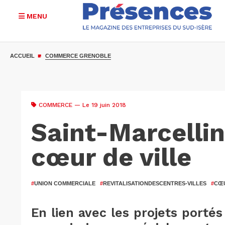
MENU
Aller
au
ACCUEIL
COMMERCE GRENOBLE
contenu
principal
COMMERCE
— Le 19 juin 2018
Saint-Marcellin 
cœur de ville
#
UNION COMMERCIALE
#
REVITALISATIONDESCENTRES-VILLES
#
CŒU
En lien avec les projets portés