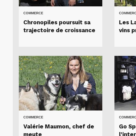
COMMERCE
COMMER
Chronopiles poursuit sa
Les L
trajectoire de croissance
vins p
COMMERCE
COMMER
Valérie Maumon, chef de
Go Sp
meute
l’inte