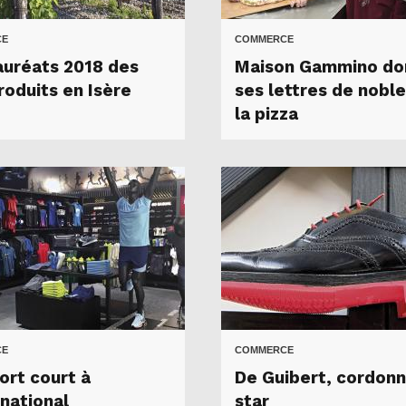
CE
COMMERCE
auréats 2018 des
Maison Gammino do
roduits en Isère
ses lettres de nobl
la pizza
CE
COMMERCE
ort court à
De Guibert, cordonn
rnational
star