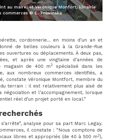
int au maire, et Véronique Monfort, librairie
des commerces © E. Tolwinska
pérette, cordonnerie… en moins d’un an et
redonné de belles couleurs à la Grande-Rue
des ouvertures ou déplacements. À deux pas,
vées, et après une vingtaine d’années de
2
ste magasin de 400 m
spécialisé dans les
le, aux nombreux commerces identifiés, a
ité, constate Véronique Montfort, membre du
 terrain : il est relativement plus aisé de
 la négociation et l’accompagnement, lorsque
ntiel réel d’un projet porté en local.”
 recherchés
s’arrête”, analyse pour sa part Marc Legay.
commerces, il constate : “Nous comptons de
2
 locaux libres et appropriés (de 40 à 500 m
),