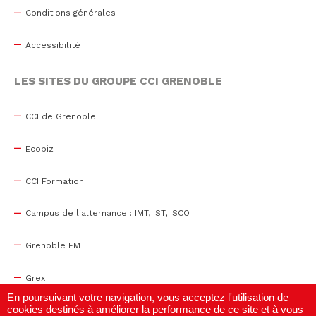
Conditions générales
Accessibilité
LES SITES DU GROUPE CCI GRENOBLE
CCI de Grenoble
Ecobiz
CCI Formation
Campus de l'alternance : IMT, IST, ISCO
Grenoble EM
Grex
En poursuivant votre navigation, vous acceptez l'utilisation de
cookies destinés à améliorer la performance de ce site et à vous
WTC Grenoble