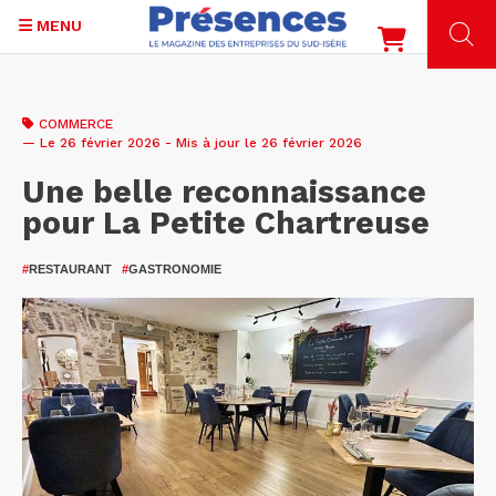
MENU
Aller
au
COMMERCE
contenu
— Le 26 février 2026 - Mis à jour le 26 février 2026
principal
Une belle reconnaissance
pour La Petite Chartreuse
#
RESTAURANT
#
GASTRONOMIE