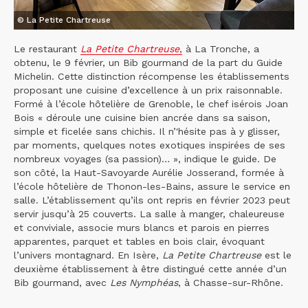
© La Petite Chartreuse
Le restaurant
La Petite Chartreuse
,
à La Tronche, a
obtenu, le 9 février, un Bib gourmand de la part du Guide
Michelin. Cette distinction récompense les établissements
proposant une cuisine d’excellence à un prix raisonnable.
Formé à l’école hôtelière de Grenoble, le chef isérois Joan
Bois « déroule une cuisine bien ancrée dans sa saison,
simple et ficelée sans chichis. Il n’'hésite pas à y glisser,
par moments, quelques notes exotiques inspirées de ses
nombreux voyages (sa passion)… », indique le guide. De
son côté, la Haut-Savoyarde Aurélie Josserand, formée à
l’école hôtelière de Thonon-les-Bains, assure le service en
salle. L’établissement qu’ils ont repris en février 2023 peut
servir jusqu’à 25 couverts. La salle à manger, chaleureuse
et conviviale, associe murs blancs et parois en pierres
apparentes, parquet et tables en bois clair, évoquant
l’univers montagnard. En Isère,
La Petite Chartreuse
est le
deuxième établissement à être distingué cette année d’un
Bib gourmand, avec
Les Nymphéas
, à Chasse-sur-Rhône.