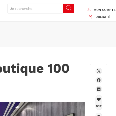
MON COMPTE
PUBLICITÉ
outique 100
632