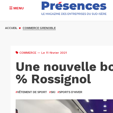
MENU
Aller
au
ACCUEIL
COMMERCE GRENOBLE
contenu
principal
COMMERCE
— Le 11 février 2021
Une nouvelle b
% Rossignol
#
VÊTEMENT DE SPORT
#
SKI
#
SPORTS D'HIVER