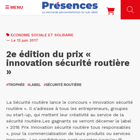
MENU
Aller
au
ECONOMIE SOCIALE ET SOLIDAIRE
contenu
— Le 12 juin 2017
principal
2e édition du prix «
innovation sécurité routière
»
#
TROPHÉE
#
LABEL
#
SÉCURITÉ ROUTIÈRE
La Sécurité routière lance le concours « innovation sécurité
routière ». Il s'adresse à tous les entrepreneurs, groupes
ou start-up, qui mettent leur créativité au service de la
sécurité routière.Les gagnants se verront décerner le label
« 2018 Prix Innovation sécurité routière tous responsables
», pour la commercialisation de leurs produits ou services
innovants. Les candidatures sont ouvertes jusqu’au 15