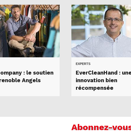
EXPERTS
ompany : le soutien
EverCleanHand : un
renoble Angels
innovation bien
récompensée
Abonnez-vou