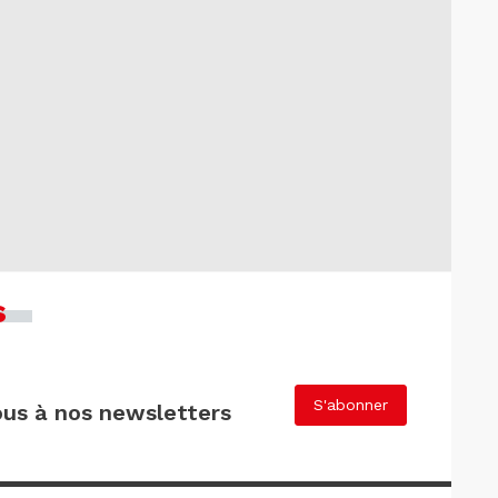
s
S'abonner
us à nos newsletters