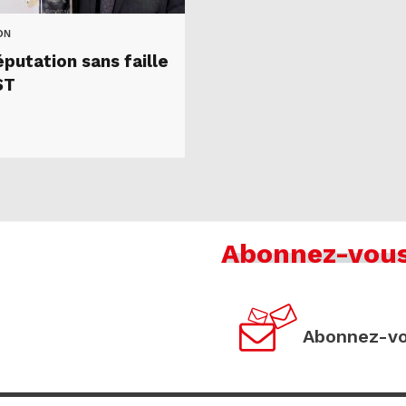
ON
putation sans faille
ST
Abonnez-vou
Abonnez-vo