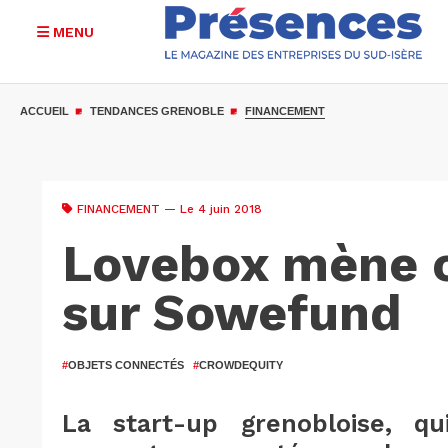
MENU
Aller
au
ACCUEIL
TENDANCES GRENOBLE
FINANCEMENT
contenu
principal
FINANCEMENT
— Le 4 juin 2018
Lovebox mène
sur Sowefund
#
OBJETS CONNECTÉS
#
CROWDEQUITY
La start-up grenobloise, 