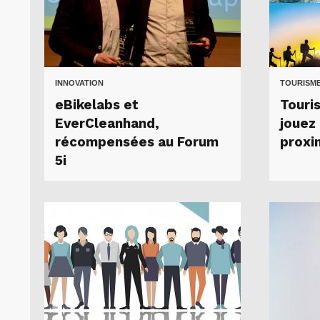
INNOVATION
TOURISM
eBikelabs et
Touris
EverCleanhand,
jouez 
récompensées au Forum
proxim
5i