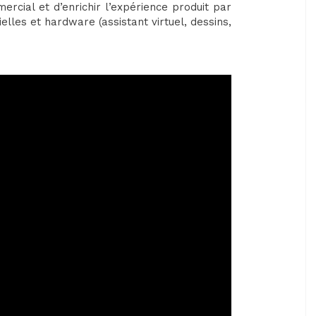
rcial et d’enrichir l’expérience produit par
elles et hardware (assistant virtuel, dessins,