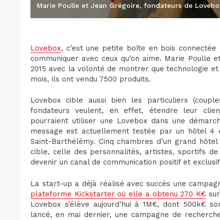
Marie Poulle et Jean Grégoire, fondateurs de Loveb
Lovebox
, c’est une petite boîte en bois connecté
communiquer avec ceux qu’on aime. Marie Poulle et
2015 avec la volonté de montrer que technologie et l
mois, ils ont vendu 7500 produits.
Lovebox cible aussi bien les particuliers (couple
fondateurs veulent, en effet, étendre leur clie
pourraient utiliser une Lovebox dans une démarch
message est actuellement testée par un hôtel 4 é
Saint-Barthélémy. Cinq chambres d’un grand hôtel p
cible, celle des personnalités, artistes, sportifs 
devenir un canal de communication positif et exclusif
La start-up a déjà réalisé avec succès une campagn
plateforme Kickstarter où elle a obtenu 270 K€
sur
Lovebox s’élève aujourd’hui à 1M€, dont 500k€ son
lancé, en mai dernier, une campagne de recherch