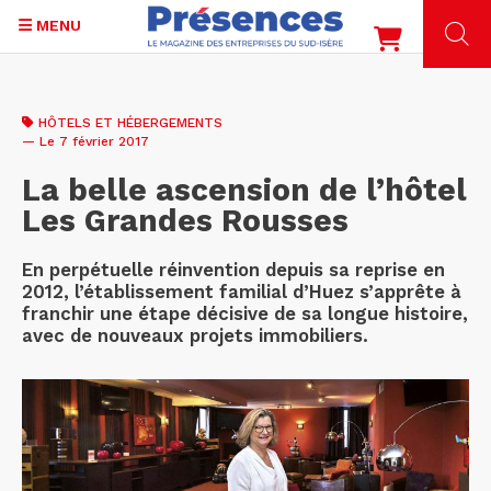
MENU
Aller
au
HÔTELS ET HÉBERGEMENTS
contenu
— Le 7 février 2017
principal
La belle ascension de l’hôtel
Les Grandes Rousses
En perpétuelle réinvention depuis sa reprise en
2012, l’établissement familial d’Huez s’apprête à
franchir une étape décisive de sa longue histoire,
avec de nouveaux projets immobiliers.