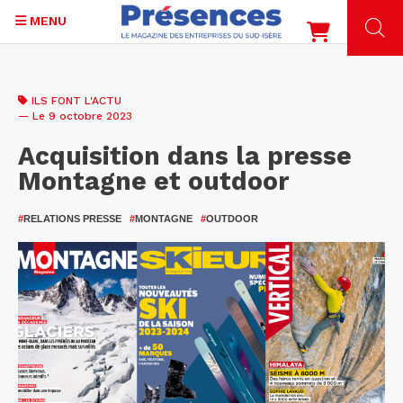
MENU
Aller
au
ILS FONT L'ACTU
contenu
— Le 9 octobre 2023
principal
Acquisition dans la presse
Montagne et outdoor
#
RELATIONS PRESSE
#
MONTAGNE
#
OUTDOOR