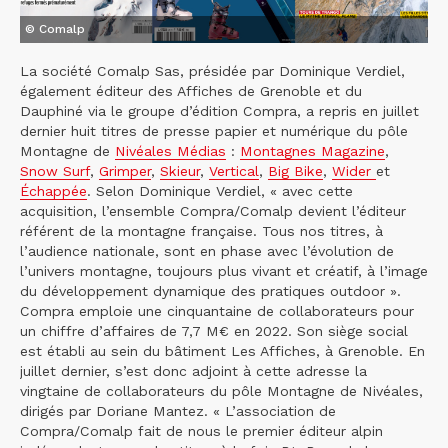
© Comalp
La société Comalp Sas, présidée par Dominique Verdiel,
également éditeur des Affiches de Grenoble et du
Dauphiné via le groupe d’édition Compra, a repris en juillet
dernier huit titres de presse papier et numérique du pôle
Montagne de
Nivéales Médias
:
Montagnes Magazine
,
Snow Surf
,
Grimper
,
Skieur
,
Vertical
,
Big Bike
,
Wider
et
Échappée
. Selon Dominique Verdiel, « avec cette
acquisition, l’ensemble Compra/Comalp devient l’éditeur
référent de la montagne française. Tous nos titres, à
l’audience nationale, sont en phase avec l’évolution de
l’univers montagne, toujours plus vivant et créatif, à l’image
du développement dynamique des pratiques outdoor ».
Compra emploie une cinquantaine de collaborateurs pour
un chiffre d’affaires de 7,7 M€ en 2022. Son siège social
est établi au sein du bâtiment Les Affiches, à Grenoble. En
juillet dernier, s’est donc adjoint à cette adresse la
vingtaine de collaborateurs du pôle Montagne de Nivéales,
dirigés par Doriane Mantez. « L’association de
Compra/Comalp fait de nous le premier éditeur alpin