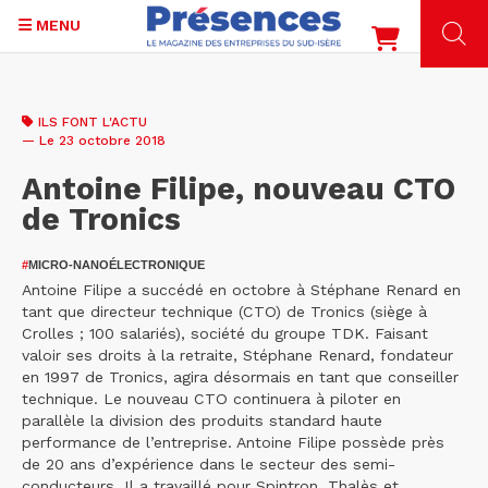
MENU
Aller
au
ILS FONT L'ACTU
contenu
— Le 23 octobre 2018
principal
Antoine Filipe, nouveau CTO
de Tronics
#
MICRO-NANOÉLECTRONIQUE
Antoine Filipe a succédé en octobre à Stéphane Renard en
tant que directeur technique (CTO) de Tronics (siège à
Crolles ; 100 salariés), société du groupe TDK. Faisant
valoir ses droits à la retraite, Stéphane Renard, fondateur
en 1997 de Tronics, agira désormais en tant que conseiller
technique. Le nouveau CTO continuera à piloter en
parallèle la division des produits standard haute
performance de l’entreprise. Antoine Filipe possède près
de 20 ans d’expérience dans le secteur des semi-
conducteurs. Il a travaillé pour Spintron, Thalès et