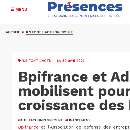
MENU
Aller
au
ACCUEIL
ILS FONT L'ACTU GRENOBLE
contenu
principal
ILS FONT L'ACTU
— Le 30 avril 2021
Bpifrance et Ad
mobilisent pour
croissance des
#
BTP
#
ACCOMPAGNEMENT
#
FINANCEMENT
Bpifrance
et l’Association de défense des entrepr