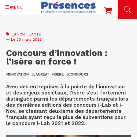
MENU
Aller
au
ILS FONT L'ACTU
contenu
— Le 30 mars 2023
principal
Concours d’innovation :
l’Isère en force !
#
INNOVATION
#
LAURÉAT
#
ISÈRE
#
CONCOURS
Avec des entreprises à la pointe de l’innovation
et des enjeux sociétaux, l'Isère s'est fortement
distinguée parmi les départements français lors
des dernières éditions des concours i-Lab et i-
Nov, se classant deuxième des départements
français ayant reçu le plus de subventions pour
le concours i-Lab 2021 et 2022.