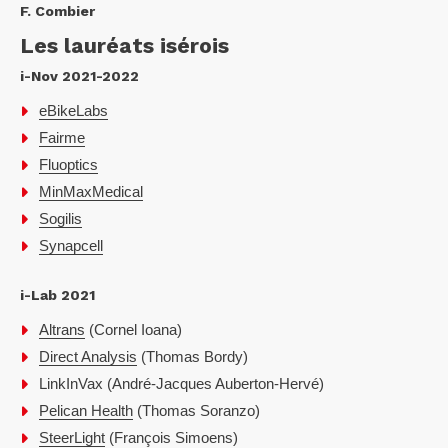
F. Combier
Les lauréats isérois
i-Nov 2021-2022
eBikeLabs
Fairme
Fluoptics
MinMaxMedical
Sogilis
Synapcell
i-Lab 2021
Altrans
(Cornel Ioana)
Direct Analysis
(Thomas Bordy)
LinkInVax (André-Jacques Auberton-Hervé)
Pelican Health
(Thomas Soranzo)
SteerLight
(François Simoens)