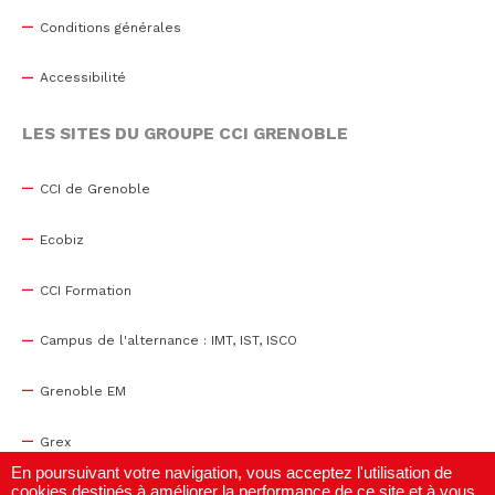
Conditions générales
Accessibilité
LES SITES DU GROUPE CCI GRENOBLE
CCI de Grenoble
Ecobiz
CCI Formation
Campus de l'alternance : IMT, IST, ISCO
Grenoble EM
Grex
En poursuivant votre navigation, vous acceptez l'utilisation de
cookies destinés à améliorer la performance de ce site et à vous
WTC Grenoble