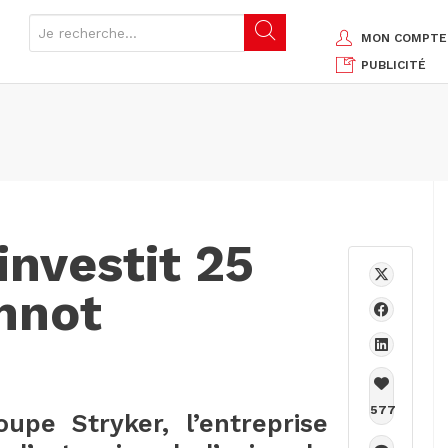
MON COMPTE
PUBLICITÉ
investit 25
nnot
577
pe Stryker, l’entreprise