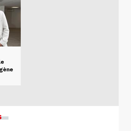
le
ogène
s