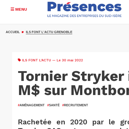
MENU
Aller
au
ACCUEIL
ILS FONT L'ACTU GRENOBLE
contenu
principal
ILS FONT L'ACTU
— Le 30 mai 2022
Tornier Stryker 
M$ sur Montbo
#
AMÉNAGEMENT
#
SANTÉ
#
RECRUTEMENT
Rachetée en 2020 par le grou