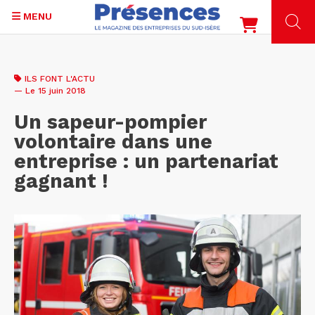
MENU
Aller
au
ILS FONT L'ACTU
contenu
— Le 15 juin 2018
principal
Un sapeur-pompier
volontaire dans une
entreprise : un partenariat
gagnant !